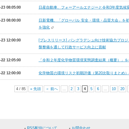
-23 08:05:00
日産自動車、フォーアールエナジーと令和3年度気候
-23 08:00:00
日新電機、「グローバル 安全・環境・品質大会」を
を強化
-23 12:00:00
[プレスリリース] バングラデシュ向け技術協力プロ
盤整備を通して行政サービス向上に貢献
-22 12:05:00
「令和２年度化学物質環境実態調査結果（概要）」を
-22 12:00:00
化学物質の環境リスク初期評価（第20次取りまとめ
4 / 85
« 先頭
＜ 前へ
...
2
3
4
5
6
...
10
20
RSS配信について
お問合わせ