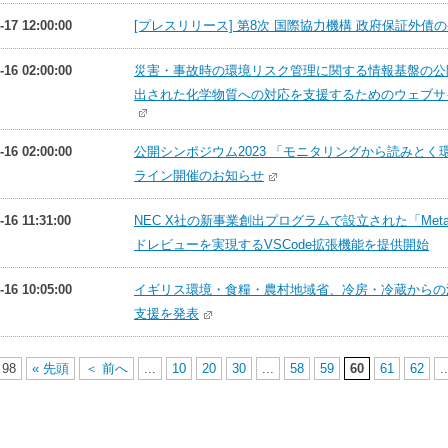
-17 12:00:00
[プレスリリース] 第8次 国際協力機構 政府保証外債
-16 02:00:00
災害・事故時の環境リスク管理に関する情報基盤の公
出された化学物質への対応を支援するためのウェブサ
-16 02:00:00
公開シンポジウム2023 「モニタリングから読みと
ライン開催のお知らせ
-16 11:31:00
NEC X社の新事業創出プログラムで設立された「Met
ドレビューを実現するVSCode拡張機能を提供開始
-16 10:05:00
イギリス環境・食糧・農村地域省、冷房・冷蔵からの
支援を発表
 98
« 先頭
＜ 前へ
...
10
20
30
...
58
59
60
61
62
..