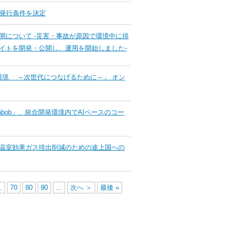
の発行条件を決定
開について ‐災害・事故が原因で環境中に排
イトを開発・公開し、運用を開始しました‐
く環境 ～次世代につなげるために～」 オン
abob」、統合開発環境内でAIベースのコー
温室効果ガス排出削減のための途上国への
.
70
80
90
...
次へ ＞
最後 »