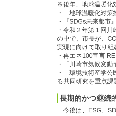
※後年、地球温暖化
・「地球温暖化対策推
・『SDGs未来都市
・令和２年第１回川
の中で、市長が、CO
実現に向けて取り組む
・再エネ100宣言 RE
・「川崎市気候変動情
・「環境技術産学公
る共同研究を重点課題
長期的かつ継続
今後は、ESG、S