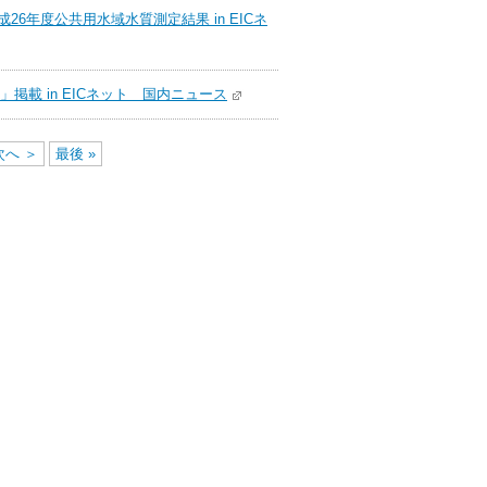
6年度公共用水域水質測定結果 in EICネ
掲載 in EICネット 国内ニュース
次へ ＞
最後 »