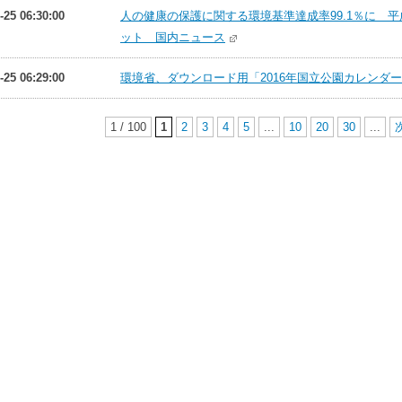
-25 06:30:00
人の健康の保護に関する環境基準達成率99.1％に 平成2
ット 国内ニュース
-25 06:29:00
環境省、ダウンロード用「2016年国立公園カレンダー」
1 / 100
1
2
3
4
5
...
10
20
30
...