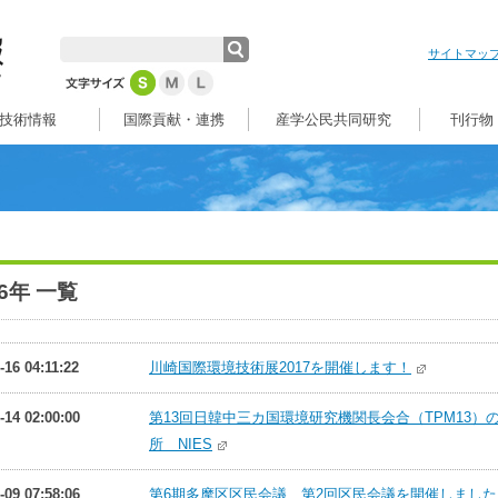
サイトマッ
技術情報
国際貢献・連携
産学公民共同研究
刊行物
16年 一覧
-16 04:11:22
川崎国際環境技術展2017を開催します！
-14 02:00:00
第13回日韓中三カ国環境研究機関長会合（TPM13）の
所 NIES
-09 07:58:06
第6期多摩区区民会議 第2回区民会議を開催しました。 