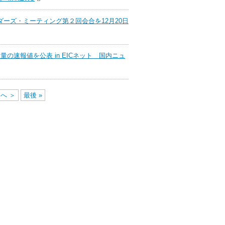
ダーズ・ミーティング第２回会合を12月20日
量の速報値を公表 in EICネット 国内ニュ
へ ＞
最後 »