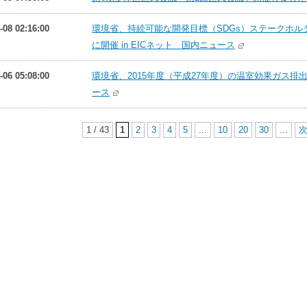
-08 02:16:00
環境省、持続可能な開発目標（SDGs）ステークホル
に開催 in EICネット 国内ニュース
-06 05:08:00
環境省、2015年度（平成27年度）の温室効果ガス排出
ース
1 / 43
1
2
3
4
5
...
10
20
30
...
次