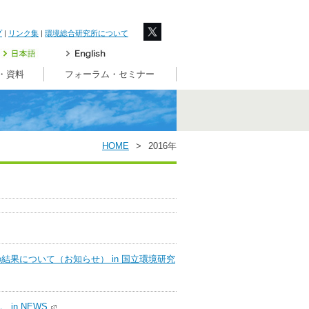
プ
|
リンク集
|
環境総合研究所について
・資料
フォーラム・セミナー
HOME
>
2016年
結果について（お知らせ） in 国立環境研究
in NEWS