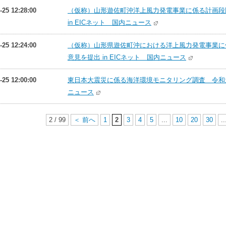
-25 12:28:00
（仮称）山形遊佐町沖洋上風力発電事業に係る計画段
in EICネット 国内ニュース
-25 12:24:00
（仮称）山形県遊佐町沖における洋上風力発電事業に
意見を提出 in EICネット 国内ニュース
-25 12:00:00
東日本大震災に係る海洋環境モニタリング調査 令和元年
ニュース
2 / 99
＜ 前へ
1
2
3
4
5
...
10
20
30
..