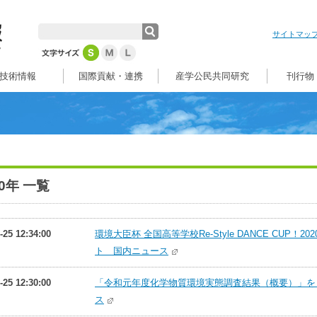
サイトマッ
技術情報
国際貢献・連携
産学公民共同研究
刊行物
20年 一覧
-25 12:34:00
環境大臣杯 全国高等学校Re-Style DANCE CUP！20
ト 国内ニュース
-25 12:30:00
「令和元年度化学物質環境実態調査結果（概要）」をとり
ス