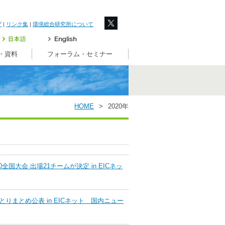
プ
|
リンク集
|
環境総合研究所について
・資料
フォーラム・セミナー
HOME
>
2020年
20全国大会 出場21チームが決定 in EICネッ
まとめ公表 in EICネット 国内ニュー