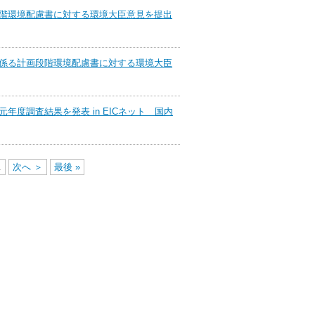
階環境配慮書に対する環境大臣意見を提出
係る計画段階環境配慮書に対する環境大臣
度調査結果を発表 in EICネット 国内
.
次へ ＞
最後 »