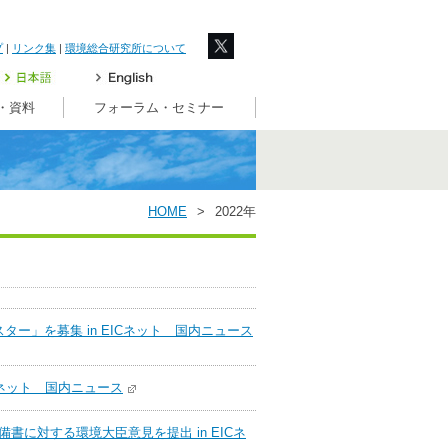
プ
|
リンク集
|
環境総合研究所について
・資料
フォーラム・セミナー
HOME
>
2022年
ー」を募集 in EICネット 国内ニュース
Cネット 国内ニュース
に対する環境大臣意見を提出 in EICネ