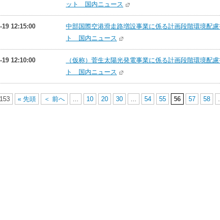
ット 国内ニュース
-19 12:15:00
中部国際空港滑走路増設事業に係る計画段階環境配慮書に
ト 国内ニュース
-19 12:10:00
（仮称）菅生太陽光発電事業に係る計画段階環境配慮書に
ト 国内ニュース
 153
« 先頭
＜ 前へ
...
10
20
30
...
54
55
56
57
58
.