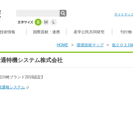
サイトマッ
技術情報
国際貢献・連携
産学公民共同研究
刊行物
HOME
>
環境技術マップ
>
低ＣＯ２川
士通特機システム株式会社
2川崎ブランド2019認定】
視通報システム