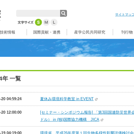
サイトマッ
技術情報
国際貢献・連携
産学公民共同研究
刊行物
14年 一覧
-20 04:59:24
夏休み環境科学教室 in EVENT
-20 12:00:00
[セミナー・シンポジウム報告] 「第3回国連防災世
ドル） in (独)国際協力機構 JICA
-19 04:19:00
環境省、平成26年度第１回生物多様性影響評価検討会総合