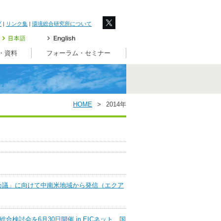
プ
|
リンク集
|
環境総合研究所について
・資料
フォーラム・セミナー
HOME
>
2014年
界会議」に向けて中南米地域から発信（エクア
検討会を6月30日開催 in EICネット 国