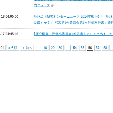
内ニュース
-18 04:00:00
地球環境研究センターニュース 2014年6月号「『
及ぼすか？』IPCC第2作業部会第5次評価報告書」発行 
-17 04:45:46
｢研究開発・評価小委員会｣報告書をとりまとめました 
 91
« 先頭
＜ 前へ
...
10
20
30
...
54
55
56
57
58
..