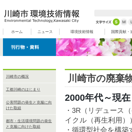
ホーム
ニュース
環境技術情報
国際貢献・
川崎市の廃棄物
川崎市の概況
工都川崎のはじまり
2000年代～現在
公害問題の発生と克服に向
けた取組
・3R（リデュース
イクル（再生利用）
都市・生活環境問題の発生
と克服に向けた取組
・循環型社会を構築