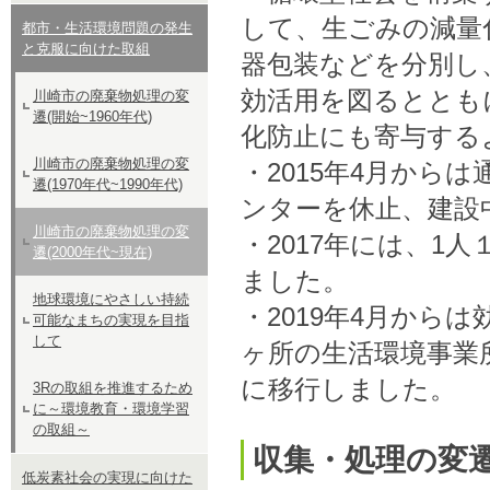
して、生ごみの減量
都市・生活環境問題の発生
と克服に向けた取組
器包装などを分別し
効活用を図るととも
川崎市の廃棄物処理の変
遷(開始~1960年代)
化防止にも寄与する
川崎市の廃棄物処理の変
・2015年4月から
遷(1970年代~1990年代)
ンターを休止、建設
川崎市の廃棄物処理の変
・2017年には、1
遷(2000年代~現在)
ました。
地球環境にやさしい持続
・2019年4月から
可能なまちの実現を目指
して
ヶ所の生活環境事業
に移行しました。
3Rの取組を推進するため
に～環境教育・環境学習
の取組～
収集・処理の変
低炭素社会の実現に向けた