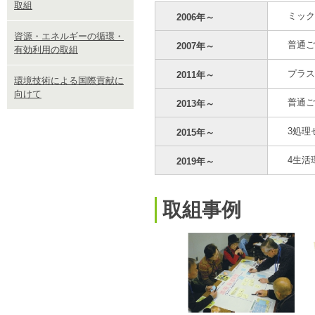
取組
ミック
2006年～
資源・エネルギーの循環・
普通ご
2007年～
有効利用の取組
プラス
2011年～
環境技術による国際貢献に
向けて
普通ご
2013年～
3処理
2015年～
4生活
2019年～
取組事例